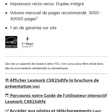
Impression recto-verso: Duplex intégré
Volume mensuel de pages recommandé: 3000 -
†
30000 pages
1 an de garantie sur site
Ceci est un appareil de classe A selon FCC, non conçu pour être utilisé dans
des environnements résidentiels ou domestiques.
Afficher Lexmark CX825dtfe la brochure de
présentation
[PDF]
s’ouvre
Parcourez notre Guide de l'utilisateur interactif
dans
Lexmark CX825dtfe
un
Accéder aux pilotes et téléchargements
[LIEN]