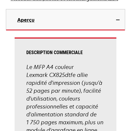
nouvel
onglet
s’ouvre
dans
Aperçu
un
nouvel
onglet
DESCRIPTION COMMERCIALE
Le MFP A4 couleur
Lexmark CX825dtfe allie
rapidité d'impression (jusqu'à
52 pages par minute), facilité
d'utilisation, couleurs
professionnelles et capacité
d'alimentation standard de
1 750 pages maximum, plus un
module d'agrafage en ligne.