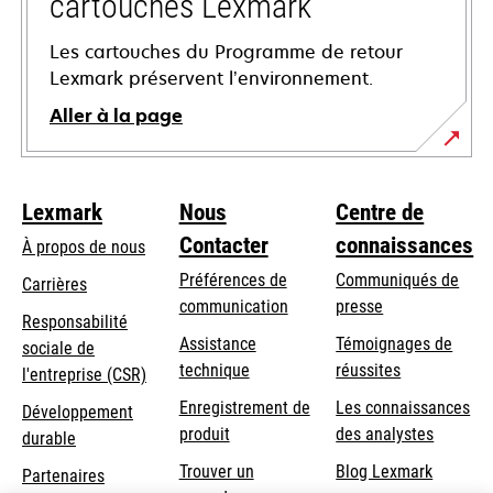
cartouches Lexmark
Les cartouches du Programme de retour
Lexmark préservent l’environnement.
Aller à la page
Lexmark
Nous
Centre de
Contacter
connaissances
À propos de nous
Préférences de
Communiqués de
Carrières
communication
presse
s’ouvre
Responsabilité
s’ouvre
Assistance
Témoignages de
dans
sociale de
dans
s’ouvre
technique
réussites
un
s’ouvre
l'entreprise (CSR)
un
dans
nouvel
dans
Enregistrement de
Les connaissances
Développement
nouvel
un
onglet
un
produit
des analystes
durable
onglet
nouvel
nouvel
Trouver un
Blog Lexmark
onglet
Partenaires
onglet