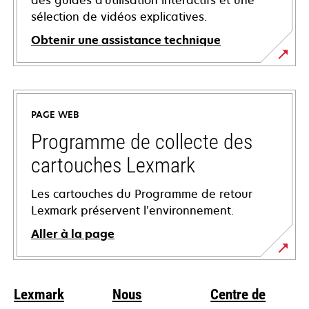
des guides d'utilisation interactifs et une
sélection de vidéos explicatives.
Obtenir une assistance technique
s’ouvre
dans
un
PAGE WEB
nouvel
onglet
Programme de collecte des
cartouches Lexmark
Les cartouches du Programme de retour
Lexmark préservent l’environnement.
Aller à la page
Lexmark
Nous
Centre de