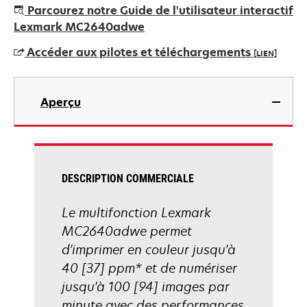
s’ouvre
Parcourez notre Guide de l'utilisateur interactif
dans
Lexmark MC2640adwe
un
Accéder aux pilotes et téléchargements
[LIEN]
nouvel
onglet
s’ouvre
dans
Aperçu
un
nouvel
onglet
DESCRIPTION COMMERCIALE
Le multifonction Lexmark
MC2640adwe permet
d'imprimer en couleur jusqu'à
40 [37] ppm* et de numériser
jusqu'à 100 [94] images par
minute avec des performances