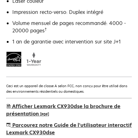
Laser couleur
Impression recto-verso: Duplex intégré
Volume mensuel de pages recommandé: 4000 -
†
20000 pages
1 an de garantie avec intervention sur site J+1
Ceci est un appareil de classe A selon FCC, non conçu pour être utilisé dans
des environnements résidentiels ou domestiques.
Afficher Lexmark CX930dse la brochure de
présentation
[PDF]
s’ouvre
Parcourez notre Guide de l'utilisateur interactif
dans
Lexmark CX930dse