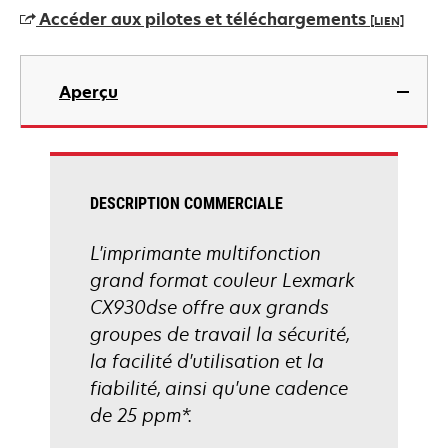
un
Accéder aux pilotes et téléchargements
[LIEN]
nouvel
onglet
s’ouvre
dans
Aperçu
un
nouvel
onglet
DESCRIPTION COMMERCIALE
L'imprimante multifonction
grand format couleur Lexmark
CX930dse offre aux grands
groupes de travail la sécurité,
la facilité d'utilisation et la
fiabilité, ainsi qu'une cadence
de 25 ppm*.