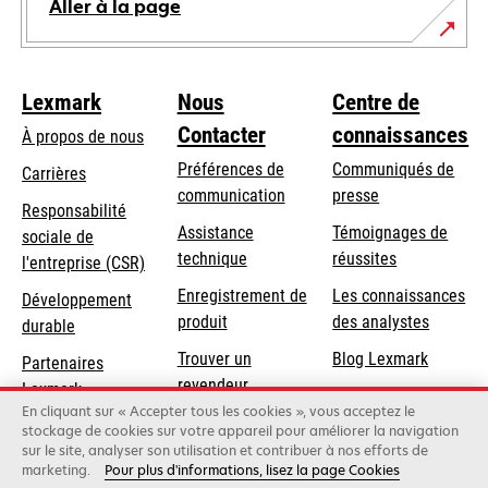
Aller à la page
Lexmark
Nous
Centre de
Contacter
connaissances
À propos de nous
Préférences de
Communiqués de
Carrières
communication
presse
s’ouvre
Responsabilité
s’ouvre
Assistance
Témoignages de
dans
sociale de
dans
s’ouvre
technique
réussites
un
s’ouvre
l'entreprise (CSR)
un
dans
nouvel
dans
Enregistrement de
Les connaissances
Développement
nouvel
un
onglet
un
produit
des analystes
durable
onglet
nouvel
nouvel
Trouver un
Blog Lexmark
onglet
Partenaires
onglet
revendeur
Lexmark
En cliquant sur « Accepter tous les cookies », vous acceptez le
stockage de cookies sur votre appareil pour améliorer la navigation
sur le site, analyser son utilisation et contribuer à nos efforts de
Lexmark International, Inc., une entreprise Xerox
marketing.
Pour plus d'informations, lisez la page Cookies
©2026 Tous droits réservés.