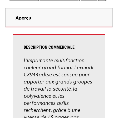
nouvel
onglet
s’ouvre
dans
Aperçu
un
nouvel
onglet
DESCRIPTION COMMERCIALE
L'imprimante multifonction
couleur grand format Lexmark
CX944adtse est conçue pour
apporter aux grands groupes
de travail la sécurité, la
polyvalence et les
performances qu'ils
recherchent, grâce à une
vitesse de 65 pages par