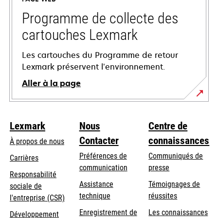
nouvel
onglet
Programme de collecte des
cartouches Lexmark
Les cartouches du Programme de retour
Lexmark préservent l’environnement.
Aller à la page
Lexmark
Nous
Centre de
Contacter
connaissances
À propos de nous
Préférences de
Communiqués de
Carrières
communication
presse
s’ouvre
Responsabilité
s’ouvre
Assistance
Témoignages de
dans
sociale de
dans
s’ouvre
technique
réussites
un
s’ouvre
l'entreprise (CSR)
un
dans
nouvel
dans
Enregistrement de
Les connaissances
Développement