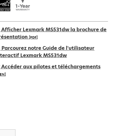
Afficher Lexmark MS531dw la brochure de
résentation
[PDF]
’ouvre
Parcourez notre Guide de l'utilisateur
ans
nteractif Lexmark MS531dw
n
Accéder aux pilotes et téléchargements
ouvel
IEN]
nglet
’ouvre
ans
n
ouvel
nglet