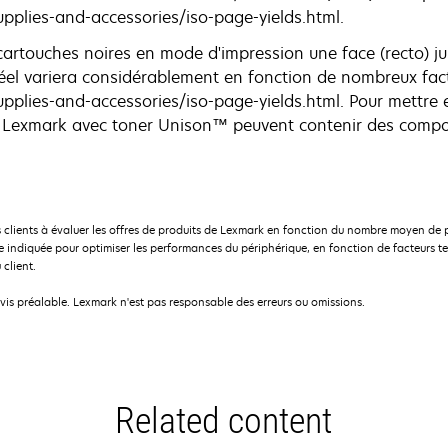
pplies-and-accessories/iso-page-yields.html.
artouches noires en mode d'impression une face (recto) 
el variera considérablement en fonction de nombreux facte
pplies-and-accessories/iso-page-yields.html. Pour mettre e
es Lexmark avec toner Unison™ peuvent contenir des com
 clients à évaluer les offres de produits de Lexmark en fonction du nombre moyen de 
indiquée pour optimiser les performances du périphérique, en fonction de facteurs te
 client.
avis préalable. Lexmark n'est pas responsable des erreurs ou omissions.
Related content