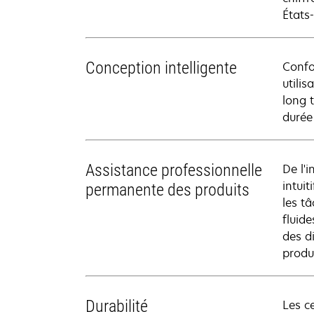
États
Conception intelligente
Confo
utili
long 
durée 
Assistance professionnelle
De l'i
intui
permanente des produits
les t
fluid
des d
produ
Durabilité
Les c