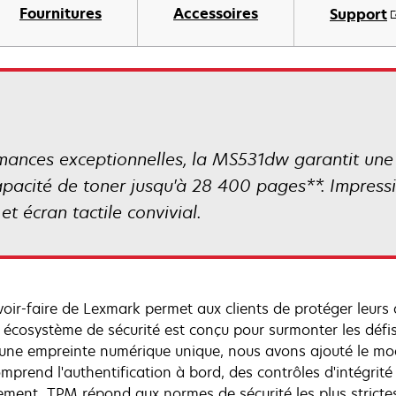
Fournitures
Accessoires
Support
mances exceptionnelles, la MS531dw garantit une p
pacité de toner jusqu'à 28 400 pages**. Impress
et écran tactile convivial.
voir-faire de Lexmark permet aux clients de protéger leurs
 écosystème de sécurité est conçu pour surmonter les défis
 une empreinte numérique unique, nous avons ajouté le mo
omprend l'authentification à bord, des contrôles d'intégrit
rement. TPM répond aux normes de sécurité les plus strict