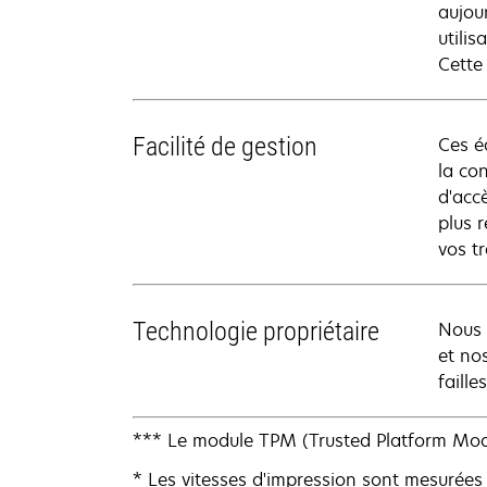
aujou
utili
Cette
Facilité de gestion
Ces é
la co
d'accè
plus 
vos t
Technologie propriétaire
Nous 
et no
faill
*** Le module TPM (Trusted Platform Modu
* Les vitesses d'impression sont mesurées