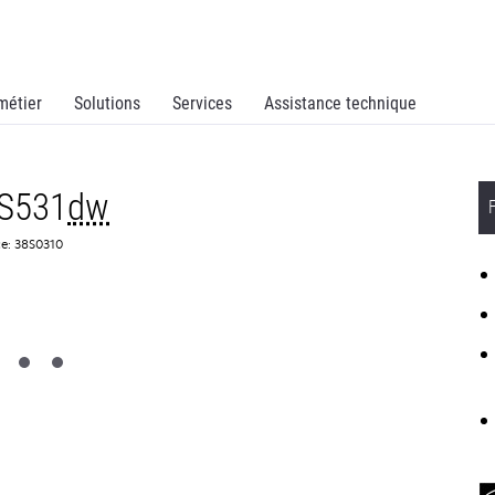
métier
Solutions
Services
Assistance technique
S531
dw
ce: 38S0310