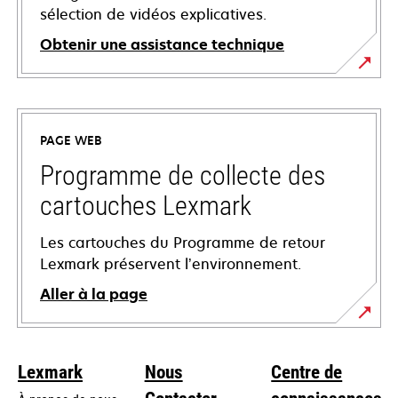
sélection de vidéos explicatives.
Obtenir une assistance technique
s’ouvre
dans
un
PAGE WEB
nouvel
onglet
Programme de collecte des
cartouches Lexmark
Les cartouches du Programme de retour
Lexmark préservent l’environnement.
Aller à la page
Lexmark
Nous
Centre de