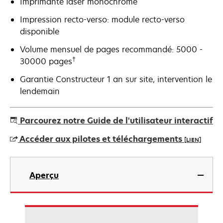
Imprimante laser monochrome
Impression recto-verso: module recto-verso
disponible
Volume mensuel de pages recommandé: 5000 -
†
30000 pages
Garantie Constructeur 1 an sur site, intervention le
lendemain
Parcourez notre Guide de l'utilisateur interactif
Accéder aux pilotes et téléchargements
[LIEN]
s’ouvre
dans
Aperçu
un
nouvel
onglet