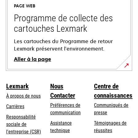
un
PAGE WEB
nouvel
onglet
Programme de collecte des
cartouches Lexmark
Les cartouches du Programme de retour
Lexmark préservent l’environnement.
Aller à la page
Lexmark
Nous
Centre de
Contacter
connaissances
À propos de nous
Préférences de
Communiqués de
Carrières
communication
presse
s’ouvre
Responsabilité
s’ouvre
Assistance
Témoignages de
dans
sociale de
dans
s’ouvre
technique
réussites
un
s’ouvre
l'entreprise (CSR)
un
dans