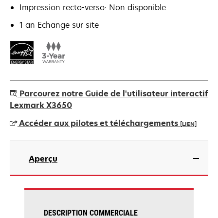
Impression recto-verso: Non disponible
1 an Echange sur site
Parcourez notre Guide de l'utilisateur interactif
Lexmark X3650
Accéder aux pilotes et téléchargements
[LIEN]
s’ouvre
dans
Aperçu
un
nouvel
onglet
DESCRIPTION COMMERCIALE