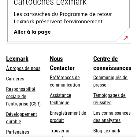
cartouches Lexmark
Les cartouches du Programme de retour
Lexmark préservent l’environnement.
Aller à la page
Lexmark
Nous
Centre de
Contacter
connaissances
À propos de nous
Préférences de
Communiqués de
Carrières
communication
presse
s’ouvre
Responsabilité
s’ouvre
Assistance
Témoignages de
dans
sociale de
dans
s’ouvre
technique
réussites
un
s’ouvre
l'entreprise (CSR)
un
dans
nouvel
dans
Enregistrement de
Les connaissances
Développement
nouvel
un
onglet
un
produit
des analystes
durable
onglet
nouvel
nouvel
Trouver un
Blog Lexmark
onglet
Partenaires
onglet