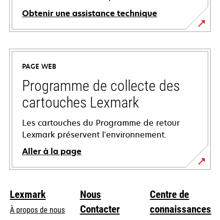
Obtenir une assistance technique
s’ouvre
dans
un
PAGE WEB
nouvel
onglet
Programme de collecte des
cartouches Lexmark
Les cartouches du Programme de retour
Lexmark préservent l’environnement.
Aller à la page
Lexmark
Nous
Centre de
Contacter
connaissances
À propos de nous