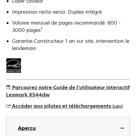
Laser couleur
Impression recto-verso: Duplex intégré
Volume mensuel de pages recommandé: 800 -
†
3000 pages
Garantie Constructeur 1 an sur site, intervention le
lendemain
Parcourez notre Guide de l'utilisateur interactif
Lexmark X544dw
Accéder aux pilotes et téléchargements
[LIEN]
s’ouvre
dans
Aperçu
un