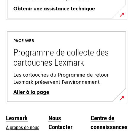
Obtenir une assistance technique
s’ouvre
dans
un
PAGE WEB
nouvel
onglet
Programme de collecte des
cartouches Lexmark
Les cartouches du Programme de retour
Lexmark préservent l’environnement.
Aller à la page
Lexmark
Nous
Centre de
Contacter
connaissances
À propos de nous