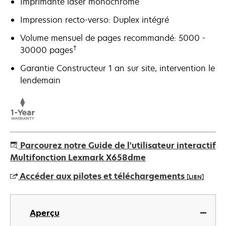
Imprimante laser monochrome
Impression recto-verso: Duplex intégré
Volume mensuel de pages recommandé: 5000 -
†
30000 pages
Garantie Constructeur 1 an sur site, intervention le
lendemain
Parcourez notre Guide de l'utilisateur interactif
Multifonction Lexmark X658dme
Accéder aux pilotes et téléchargements
[LIEN]
s’ouvre
dans
Aperçu
un