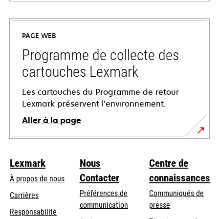
s’ouvre
dans
un
PAGE WEB
nouvel
onglet
Programme de collecte des
cartouches Lexmark
Les cartouches du Programme de retour
Lexmark préservent l’environnement.
Aller à la page
Lexmark
Nous
Centre de
Contacter
connaissances
À propos de nous
Préférences de
Communiqués de
Carrières
communication
presse
s’ouvre
Responsabilité