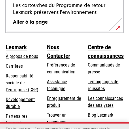
Les cartouches du Programme de retour
Lexmark préservent l’environnement.
Aller à la page
Lexmark
Nous
Centre de
Contacter
connaissances
À propos de nous
Préférences de
Communiqués de
Carrières
communication
presse
s’ouvre
Responsabilité
s’ouvre
Assistance
Témoignages de
dans
sociale de
dans
s’ouvre
technique
réussites
un
s’ouvre
l'entreprise (CSR)
un
dans
nouvel
dans
Enregistrement de
Les connaissances
Développement
nouvel
un
onglet
un
produit
des analystes
durable
onglet
nouvel
nouvel
Trouver un
Blog Lexmark
onglet
Partenaires
onglet
revendeur
Lexmark
En cliquant sur « Accepter tous les cookies », vous acceptez le