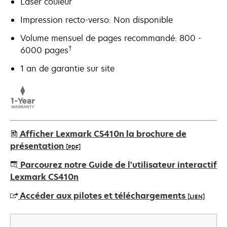
Laser couleur
Impression recto-verso: Non disponible
Volume mensuel de pages recommandé: 800 -
†
6000 pages
1 an de garantie sur site
Afficher Lexmark CS410n la brochure de
présentation
[PDF]
s’ouvre
Parcourez notre Guide de l'utilisateur interactif
dans
Lexmark CS410n
un
Accéder aux pilotes et téléchargements
[LIEN]
nouvel
onglet
s’ouvre
dans