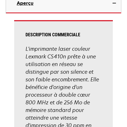
Aperçu
un
nouvel
onglet
DESCRIPTION COMMERCIALE
L'imprimante laser couleur
Lexmark CS410n prête à une
utilisation en réseau se
distingue par son silence et
son faible encombrement. Elle
bénéficie d'origine d'un
processeur à double cœur
800 MHz et de 256 Mo de
mémoire standard pour
atteindre une vitesse
d'impression de 30 ppm en