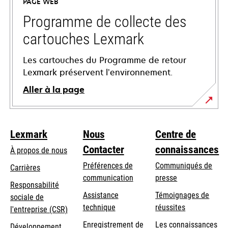
PAGE WEB
nouvel
onglet
Programme de collecte des
cartouches Lexmark
Les cartouches du Programme de retour
Lexmark préservent l’environnement.
Aller à la page
Lexmark
Nous
Centre de
Contacter
connaissances
À propos de nous
Préférences de
Communiqués de
Carrières
communication
presse
s’ouvre
Responsabilité
s’ouvre
Assistance
Témoignages de
dans
sociale de
dans
s’ouvre
technique
réussites
un
s’ouvre
l'entreprise (CSR)
un
dans
nouvel
dans
Enregistrement de
Les connaissances
Développement