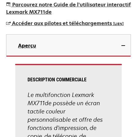
s’ouvre
Parcourez notre Guide de l'utilisateur interactif
dans
Lexmark MX711de
un
Accéder aux pilotes et téléchargements
[LIEN]
nouvel
onglet
s’ouvre
dans
Aperçu
un
nouvel
onglet
DESCRIPTION COMMERCIALE
Le multifonction Lexmark
MX711de possède un écran
tactile couleur
personnalisable et offre des
fonctions d'impression, de
copie, de télécopie, de