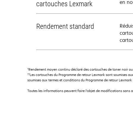
en nou
cartouches Lexmark
Rendement standard
Rédui
carto
carto
†
Rendement moyen continu déclaré des cartouches de toner noir ou 
††
Les cartouches du Programme de retour Lexmark sont soumises aux
soumises aux termes et conditions du Programme de retour Lexmark so
Toutes les informations peuvent faire l'objet de modifications sans 