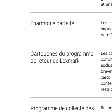
et un
L'harmonie parfaite
Les c
impri
derni
Cartouches du programme
Les c
condit
de retour de Lexmark
exclu
breve
certa
conte
restr
Programme de collecte des
Respe