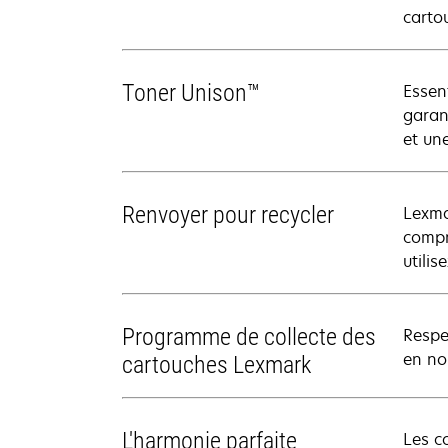
carto
Toner Unison™
Essen
garan
et un
Renvoyer pour recycler
Lexma
compr
utili
Programme de collecte des
Respe
en nou
cartouches Lexmark
L'harmonie parfaite
Les c