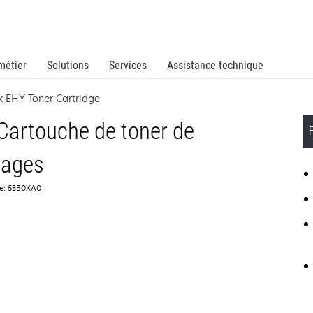
métier
Solutions
Services
Assistance technique
 EHY Toner Cartridge
artouche de toner de
pages
ce: 53B0XA0