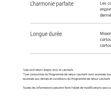
L'harmonie parfaite
Les c
impri
derni
Longue durée
Maxim
carto
carto
†
Use and return empty only to Lexmark.
††
Les cartouches du Programme de retour Lexmark sont soumises aux
soumises aux termes et conditions du Programme de retour Lexmark so
Toutes les informations peuvent faire l'objet de modifications sans 