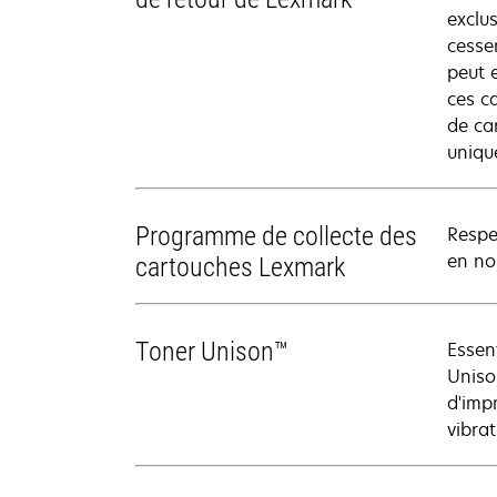
exclu
cesse
peut e
ces c
de ca
uniqu
Programme de collecte des
Respe
en nou
cartouches Lexmark
Toner Unison™
Essen
Uniso
d'imp
vibrat