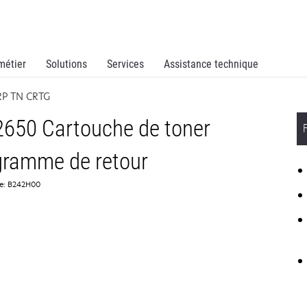
métier
Solutions
Services
Assistance technique
RP TN CRTG
650 Cartouche de toner
gramme de retour
ce: B242H00