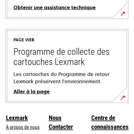
Obtenir une assistance technique
s’ouvre
dans
un
PAGE WEB
nouvel
onglet
Programme de collecte des
cartouches Lexmark
Les cartouches du Programme de retour
Lexmark préservent l’environnement.
Aller à la page
Lexmark
Nous
Centre de
Contacter
connaissances
À propos de nous