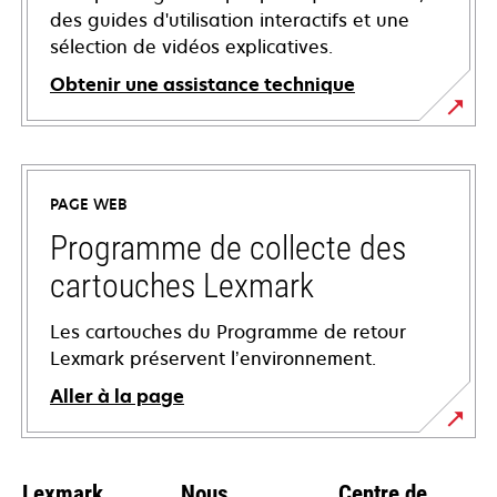
des guides d'utilisation interactifs et une
sélection de vidéos explicatives.
Obtenir une assistance technique
s’ouvre
dans
un
PAGE WEB
nouvel
onglet
Programme de collecte des
cartouches Lexmark
Les cartouches du Programme de retour
Lexmark préservent l’environnement.
Aller à la page
Lexmark
Nous
Centre de