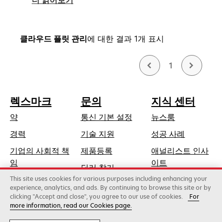
클라우드 플릿 관리
에 대한 결과 1개 표시
1
렉스마크
문의
지식 센터
약
통신 기본 설정
뉴스룸
새
경력
기술 지원
성공 사례
탭
기업의 사회적 책
제품등록
애널리스트 인사
에
새
임
이트
딜러 찾기
서
탭
This site uses cookies for various purposes including enhancing your
지속가능성
열
에
experience, analytics, and ads. By continuing to browse this site or by
림
clicking "Accept and close", you agree to our use of cookies.
For
서
more information, read our Cookies page.
Lexmark International, Inc., 제록스 계열사
열
©2026 판권 소유.
림