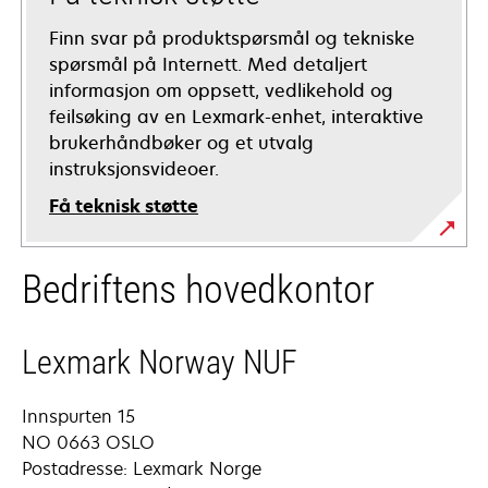
Finn svar på produktspørsmål og tekniske
spørsmål på Internett. Med detaljert
informasjon om oppsett, vedlikehold og
feilsøking av en Lexmark-enhet, interaktive
brukerhåndbøker og et utvalg
instruksjonsvideoer.
Få teknisk støtte
opens
Bedriftens hovedkontor
in
a
new
Lexmark Norway NUF
tab
Innspurten 15
NO 0663 OSLO
Postadresse: Lexmark Norge