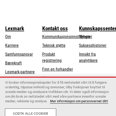
Lexmark
Kontakt oss
Kunnskapssente
Om
Kommunikasjonsinnstillinger
Nyheter
opens
Karriere
Teknisk støtte
Suksesshistorier
in
opens
Samfunnsansvar
Produkt
Innsikt fra
a
in
registrering
analytikere
Bærekraft
new
a
Finn en forhandler
tab
Lexmark-partnere
new
Liste over
tab
Vi bruker informasjonskapsler for å få nettstedet vårt til å fungere
grossister
ordentlig, tilpasse innhold og annonser, tilby funksjoner knyttet til
sosiale medier og analysere trafikken vår. Vi deler også informasjon
om din bruk av nettstedet vårt med våre partnere innenfor sosiale
Lexmark International, Inc., et Xerox-selskap
medier, reklame og analyse.
Mer informasjon om personvernet ditt
©2026 Alle rettigheter forbeholdt.
Lovlig
Personvern
GODTA ALLE COOKIER