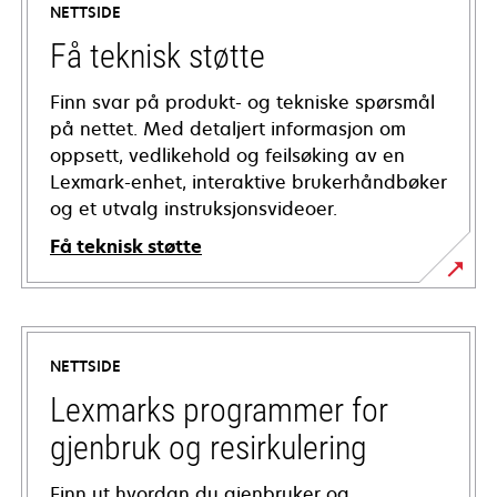
NETTSIDE
Få teknisk støtte
Finn svar på produkt- og tekniske spørsmål
på nettet. Med detaljert informasjon om
oppsett, vedlikehold og feilsøking av en
Lexmark-enhet, interaktive brukerhåndbøker
og et utvalg instruksjonsvideoer.
Få teknisk støtte
opens
in
a
NETTSIDE
new
tab
Lexmarks programmer for
gjenbruk og resirkulering
Finn ut hvordan du gjenbruker og