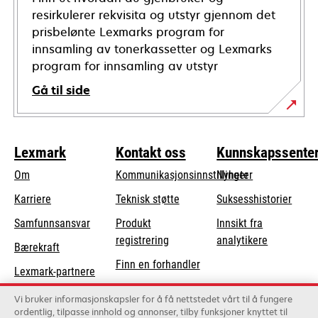
resirkulerer rekvisita og utstyr gjennom det
prisbelønte Lexmarks program for
innsamling av tonerkassetter og Lexmarks
program for innsamling av utstyr
Gå til side
Lexmark
Kontakt oss
Kunnskapssente
Om
Kommunikasjonsinnstillinger
Nyheter
opens
Karriere
Teknisk støtte
Suksesshistorier
in
opens
Samfunnsansvar
Produkt
Innsikt fra
a
in
registrering
analytikere
Bærekraft
new
a
Finn en forhandler
tab
Lexmark-partnere
new
Liste over
tab
Vi bruker informasjonskapsler for å få nettstedet vårt til å fungere
grossister
ordentlig, tilpasse innhold og annonser, tilby funksjoner knyttet til