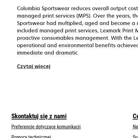
Columbia Sportswear reduces overall output cos
managed print services (MPS). Over the years, t
Sportswear had multiplied, aged and become a 
included managed print services, Lexmark Print
proactive consumables management. With the Lexm
operational and environmental benefits achiev
immediate and dramatic.
Czytaj więcej
Skontaktuj się z nami
C
Preferencje dotyczące komunikacji
Ne
opens
Pomocy technicznej
Su