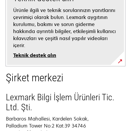
Ürünle ilgili ve teknik sorularınızın yanıtlarını
çevrimiçi olarak bulun. Lexmark aygıtının
kurulumu, bakımı ve sorun giderme
hakkında ayrıntılı bilgiler, etkileşimli kullanıcı
kılavuzları ve çeşitli nasıl yapılır videoları
içerir.
Teknik destek alın
opens
Şirket merkezi
in
a
new
Lexmark Bilgi İşlem Ürünleri Tic.
tab
Ltd. Şti.
Barbaros Mahallesi, Kardelen Sokak,
Palladium Tower No:2 Kat:39 34746