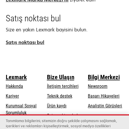
Satış noktası bul
Size en yakın Lexmark bayisini bulun.
Satış noktası bul
Lexmark
Bize Ulaşın
Bilgi Merkezi
Hakkında
İletişim tercihleri
Newsroom
opens
Kariyer
Teknik destek
Başarı Hikayeleri
in
Kurumsal Sosyal
Ürün kaydı
Analistin Görüşleri
a
opens
Sorumluluk
Satış noktası bul
new
in
Tanımlama bilgilerini; sitemizin doğru şekilde çalışmasını sağlamak,
Sürdürülebilirlik
tab
Toptancıların
içerikleri ve reklamları kişiselleştirmek, sosyal medya özellikleri
a