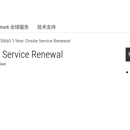
xmark 全球服务
技术支持
CX860 1-Year Onsite Service Renewal
 Service Renewal
043