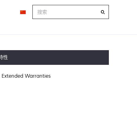
搜
索
特性
Extended Warranties