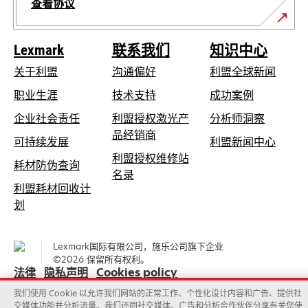
查看协议
Lexmark
联系我们
知识中心
关于利盟
沟通偏好
利盟全球新闻
在
职业生涯
技术支持
成功案例
新
在
企业社会责任
利盟授权激光产
分析师洞察
标
新
品经销商
在
可持续发展
利盟新闻中心
签
标
新
利盟授权维修站
页
在
耗材防伪查询
签
在
标
名录
中
新
页
利盟耗材回收计
新
签
打
标
中
在
划
标
页
开
签
打
新
签
中
页
开
标
页
打
Lexmark国际有限公司，施乐公司旗下企业
中
签
中
开
©2026 保留所有权利。
打
页
法律
隐私声明
Cookies policy
打
开
中
开
我们使用 Cookie 以允许我们网站的正常工作、个性化设计内容和广告、提供社
打
交媒体功能并分析流量。我们还同社交媒体、广告和分析合作伙伴分享有关您使