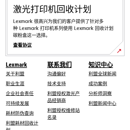
签
页
激光打印机回收计划
中
打
Lexmark 很高兴为我们的客户提供了针对多
开
种 Lexmark 打印机系列使用 Lexmark 回收计划
碳粉盒这一选择。
查看协议
Lexmark
联系我们
知识中心
关于利盟
沟通偏好
利盟全球新闻
在
职业生涯
技术支持
成功案例
新
在
企业社会责任
利盟授权激光产
分析师洞察
标
新
品经销商
在
可持续发展
利盟新闻中心
签
标
新
利盟授权维修站
页
在
耗材防伪查询
签
在
标
名录
中
新
页
利盟耗材回收计
新
签
打
标
中
在