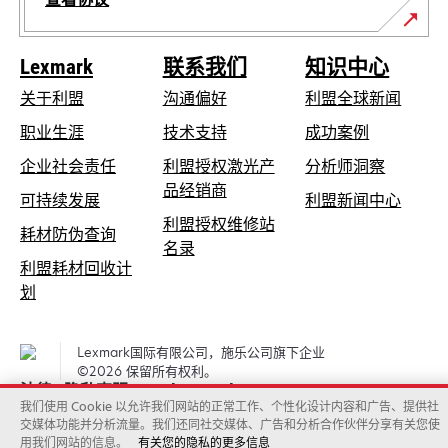
Lexmark
联系我们
知识中心
关于利盟
沟通偏好
利盟全球新闻
在
职业生涯
技术支持
成功案例
新
在
企业社会责任
利盟授权激光产
分析师洞察
标
新
品经销商
在
可持续发展
利盟新闻中心
签
标
新
利盟授权维修站
页
在
耗材防伪查询
签
在
标
名录
中
新
页
利盟耗材回收计
新
签
打
标
中
在
划
标
页
开
签
打
新
签
中
页
开
标
页
打
Lexmark国际有限公司，施乐公司旗下企业
中
签
中
开
©2026 保留所有权利。
打
页
法律
隐私声明
Cookies policy
打
开
我们使用 Cookie 以允许我们网站的正常工作、个性化设计内容和广告、提供社
中
开
交媒体功能并分析流量。我们还同社交媒体、广告和分析合作伙伴分享有关您使
打
用我们网站的信息。
有关您的隐私的更多信息