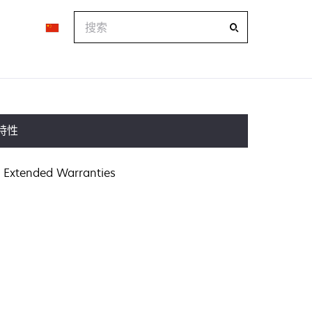
搜
索
特性
Extended Warranties