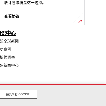
收计划碳粉盒这一选择。
查看协议
知识中心
盟全球新闻
功案例
析师洞察
在
盟新闻中心
新
标
签
页
中
接受所有 COOKIE
法律
隐私声明
Cookies policy
打
开