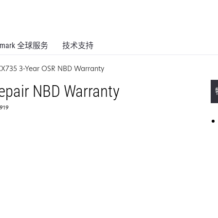
xmark 全球服务
技术支持
CX735 3-Year OSR NBD Warranty
epair NBD Warranty
919