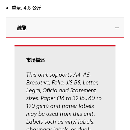
重量: 4.8 公斤
總覽
市场描述
This unit supports A4, A5,
Executive, Folio, JIS B5, Letter,
Legal, Oficio and Statement
sizes. Paper (16 to 32 lb., 60 to
120 gsm) and paper labels
may be used from this unit.
Labels such as vinyl labels,
pharmacy labels, or dual-