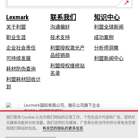
Lexmark
联系我们
知识中心
关于利盟
沟通偏好
利盟全球新闻
在
职业生涯
技术支持
成功案例
新
在
企业社会责任
利盟授权激光产
分析师洞察
标
新
品经销商
在
可持续发展
利盟新闻中心
签
标
新
利盟授权维修站
页
在
耗材防伪查询
签
在
标
名录
中
新
页
利盟耗材回收计
新
签
打
标
中
在
划
标
页
开
签
打
新
签
中
页
开
标
页
打
Lexmark国际有限公司，施乐公司旗下企业
中
签
中
开
©2026 保留所有权利。
打
页
法律
隐私声明
Cookies policy
打
我们使用 Cookie 以允许我们网站的正常工作、个性化设计内容和广告、提供社
开
交媒体功能并分析流量。我们还同社交媒体、广告和分析合作伙伴分享有关您使
中
开
用我们网站的信息。
有关您的隐私的更多信息
打