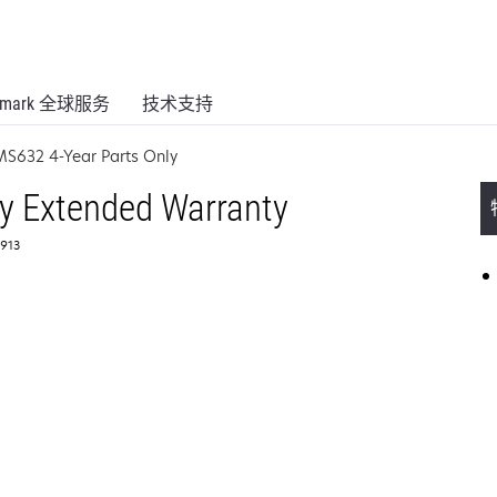
xmark 全球服务
技术支持
MS632 4-Year Parts Only
y Extended Warranty
913