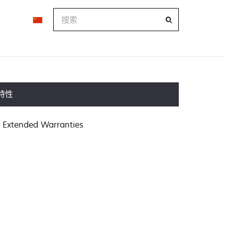
搜
索
特性
Extended Warranties