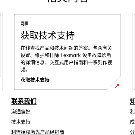
网页
获取技术支持
在线查找产品和技术问题的答案。包含有关
设置、维护和排除 Lexmark 设备故障诊断
的详细信息、交互式用户指南和一系列作视
频。
获取技术支持
在
新
联系我们
标
沟通偏好
利
签
页
在
技术支持
成
中
新
利盟授权激光产品经销商
分