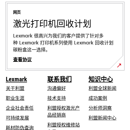
新
标
网页
签
页
激光打印机回收计划
中
打
Lexmark 很高兴为我们的客户提供了针对多
开
种 Lexmark 打印机系列使用 Lexmark 回收计划
碳粉盒这一选择。
查看协议
Lexmark
联系我们
知识中心
关于利盟
沟通偏好
利盟全球新闻
在
职业生涯
技术支持
成功案例
新
在
企业社会责任
利盟授权激光产
分析师洞察
标
新
品经销商
在
可持续发展
利盟新闻中心
签
标
新
利盟授权维修站
页
在
耗材防伪查询
签