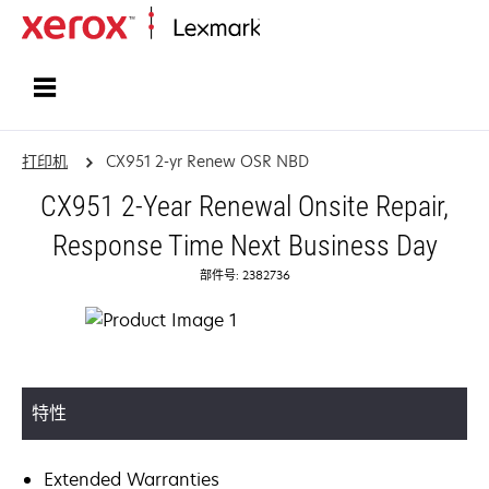
打印、保护和管理您的信息 | Lexma
打印机
CX951 2-yr Renew OSR NBD
CX951 2-Year Renewal Onsite Repair,
Response Time Next Business Day
部件号: 2382736
特性
Extended Warranties