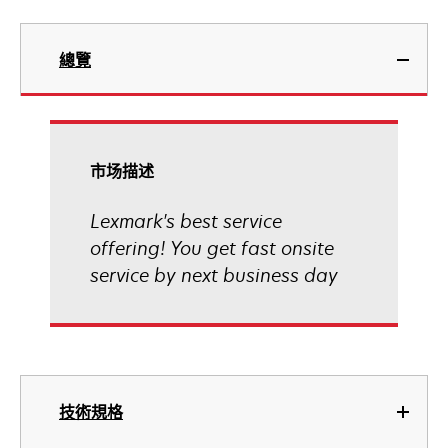
總覽
市场描述
Lexmark's best service
offering! You get fast onsite
service by next business day
技術規格