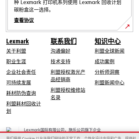
开
种 Lexmark 打印机系列使用 Lexmark 回收计划
碳粉盒这一选择。
查看协议
Lexmark
联系我们
知识中心
关于利盟
沟通偏好
利盟全球新闻
在
职业生涯
技术支持
成功案例
新
在
企业社会责任
利盟授权激光产
分析师洞察
标
新
品经销商
在
可持续发展
利盟新闻中心
签
标
新
利盟授权维修站
页
在
耗材防伪查询
签
在
标
名录
中
新
页
利盟耗材回收计
新
签
打
标
中
在
划
标
页
开
签
打
新
签
中
页
开
标
页
打
Lexmark国际有限公司，施乐公司旗下企业
中
签
中
开
©2026 保留所有权利。
打
我们使用 Cookie 以允许我们网站的正常工作、个性化设计内容和广告、提供社