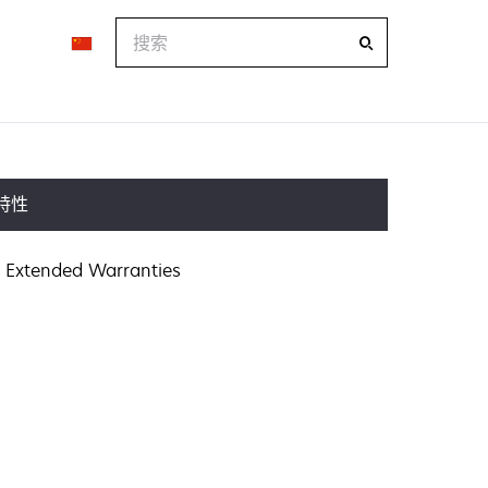
搜
索
特性
Extended Warranties