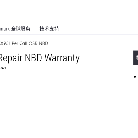
xmark 全球服务
技术支持
CX951 Per Call OSR NBD
 Repair NBD Warranty
740