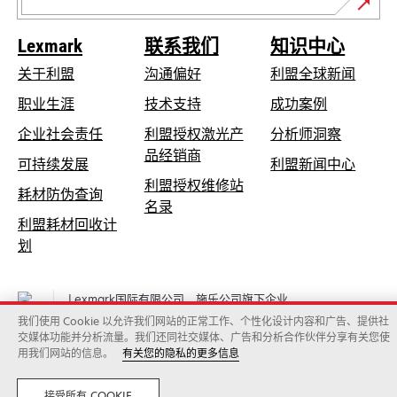
Lexmark
联系我们
知识中心
关于利盟
沟通偏好
利盟全球新闻
在
职业生涯
技术支持
成功案例
新
在
企业社会责任
利盟授权激光产
分析师洞察
标
新
品经销商
在
可持续发展
利盟新闻中心
签
标
新
利盟授权维修站
页
在
耗材防伪查询
签
在
标
名录
中
新
页
利盟耗材回收计
新
签
打
标
中
在
划
标
页
开
签
打
新
签
中
页
开
标
页
打
Lexmark国际有限公司，施乐公司旗下企业
中
签
中
开
©2026 保留所有权利。
打
我们使用 Cookie 以允许我们网站的正常工作、个性化设计内容和广告、提供社
页
法律
隐私声明
Cookies policy
打
交媒体功能并分析流量。我们还同社交媒体、广告和分析合作伙伴分享有关您使
开
中
用我们网站的信息。
有关您的隐私的更多信息
开
打
开
接受所有 COOKIE