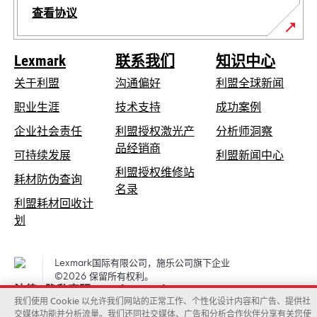
查看协议
Lexmark
联系我们
知识中心
关于利盟
沟通偏好
利盟全球新闻
在
职业生涯
技术支持
成功案例
新
在
企业社会责任
利盟授权激光产
分析师洞察
标
新
品经销商
在
可持续发展
利盟新闻中心
签
标
新
利盟授权维修站
页
在
耗材防伪查询
签
在
标
名录
中
新
页
利盟耗材回收计
新
签
打
标
中
在
划
标
页
开
签
打
新
签
中
页
开
标
页
打
Lexmark国际有限公司，施乐公司旗下企业
中
签
中
开
©2026 保留所有权利。
打
页
法律
隐私声明
Cookies policy
打
开
我们使用 Cookie 以允许我们网站的正常工作、个性化设计内容和广告、提供社
中
开
交媒体功能并分析流量。我们还同社交媒体、广告和分析合作伙伴分享有关您使