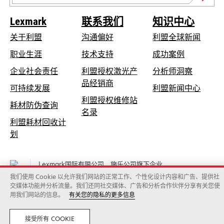
Lexmark
联系我们
知识中心
关于利盟
沟通偏好
利盟全球新闻
在
职业生涯
技术支持
成功案例
新
在
企业社会责任
利盟授权激光产
分析师洞察
标
新
品经销商
在
可持续发展
利盟新闻中心
签
标
新
利盟授权维修站
页
在
耗材防伪查询
签
在
标
名录
中
新
页
利盟耗材回收计
新
签
打
标
中
在
划
标
页
开
签
打
新
签
中
页
开
标
页
打
Lexmark国际有限公司，施乐公司旗下企业
中
签
中
开
©2026 保留所有权利。
打
我们使用 Cookie 以允许我们网站的正常工作、个性化设计内容和广告、提供社
页
法律
隐私声明
Cookies policy
打
交媒体功能并分析流量。我们还同社交媒体、广告和分析合作伙伴分享有关您使
开
中
用我们网站的信息。
有关您的隐私的更多信息
开
打
开
接受所有 COOKIE