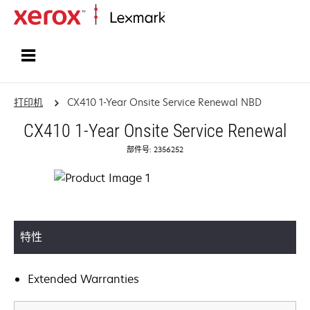
打印、保护和管理您的信息 | Lexma
打印机
CX410 1-Year Onsite Service Renewal NBD
CX410 1-Year Onsite Service Renewal
部件号: 2356252
特性
Extended Warranties