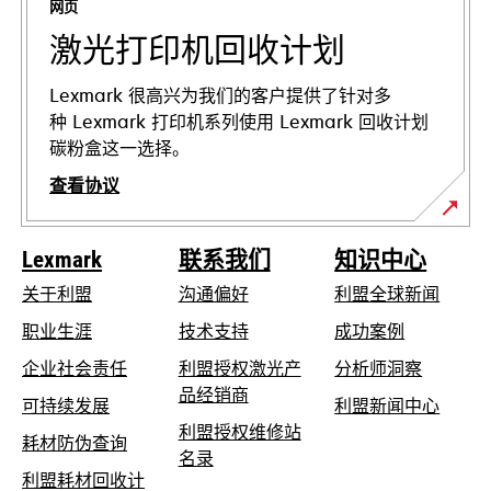
网页
签
页
激光打印机回收计划
中
打
Lexmark 很高兴为我们的客户提供了针对多
开
种 Lexmark 打印机系列使用 Lexmark 回收计划
碳粉盒这一选择。
查看协议
Lexmark
联系我们
知识中心
关于利盟
沟通偏好
利盟全球新闻
在
职业生涯
技术支持
成功案例
新
在
企业社会责任
利盟授权激光产
分析师洞察
标
新
品经销商
在
可持续发展
利盟新闻中心
签
标
新
利盟授权维修站
页
在
耗材防伪查询
签
在
标
名录
中
新
页
利盟耗材回收计
新
签
打