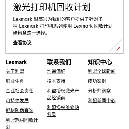
页
激光打印机回收计划
中
打
Lexmark 很高兴为我们的客户提供了针对多
开
种 Lexmark 打印机系列使用 Lexmark 回收计划
碳粉盒这一选择。
查看协议
Lexmark
联系我们
知识中心
关于利盟
沟通偏好
利盟全球新闻
在
职业生涯
技术支持
成功案例
新
在
企业社会责任
利盟授权激光产
分析师洞察
标
新
品经销商
在
可持续发展
利盟新闻中心
签
标
新
利盟授权维修站
页
在
耗材防伪查询
签
在
标
名录
中
新
页
利盟耗材回收计
新
签
打
标
中
在
划
标
页