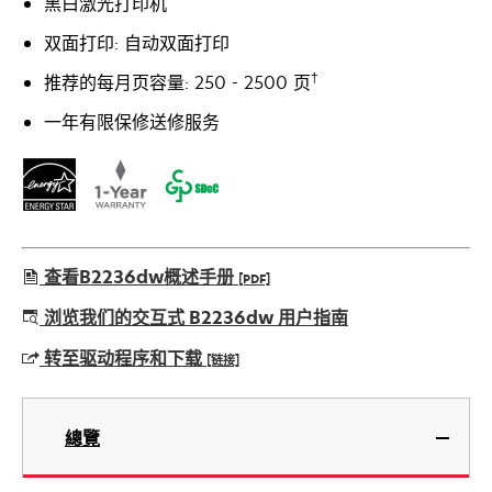
黑白激光打印机
双面打印: 自动双面打印
†
推荐的每月页容量: 250 - 2500 页
一年有限保修送修服务
查看B2236dw概述手册
[PDF]
在
浏览我们的交互式 B2236dw 用户指南
新
转至驱动程序和下载
[链接]
标
签
在
页
新
總覽
中
标
打
签