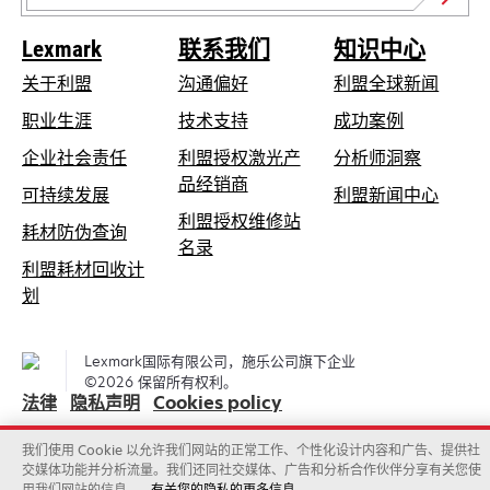
Lexmark
联系我们
知识中心
关于利盟
沟通偏好
利盟全球新闻
在
职业生涯
技术支持
成功案例
新
在
企业社会责任
利盟授权激光产
分析师洞察
标
新
品经销商
在
可持续发展
利盟新闻中心
签
标
新
利盟授权维修站
页
在
耗材防伪查询
签
在
标
名录
中
新
页
利盟耗材回收计
新
签
打
标
中
在
划
标
页
开
签
打
新
签
中
页
开
标
页
打
Lexmark国际有限公司，施乐公司旗下企业
中
签
中
开
©2026 保留所有权利。
打
页
法律
隐私声明
Cookies policy
打
开
中
开
我们使用 Cookie 以允许我们网站的正常工作、个性化设计内容和广告、提供社
打
交媒体功能并分析流量。我们还同社交媒体、广告和分析合作伙伴分享有关您使
开
用我们网站的信息。
有关您的隐私的更多信息