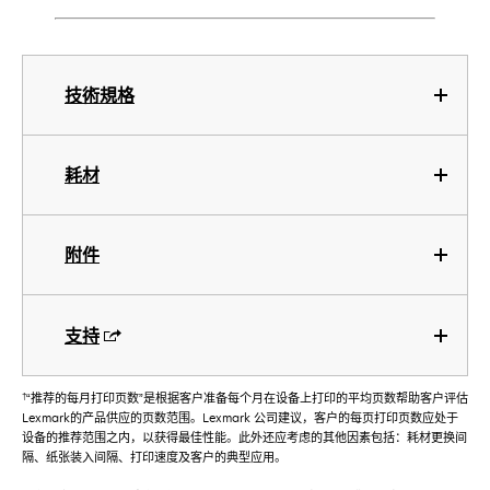
技術規格
耗材
附件
支持
†
“推荐的每月打印页数”是根据客户准备每个月在设备上打印的平均页数帮助客户评估
Lexmark的产品供应的页数范围。Lexmark 公司建议，客户的每页打印页数应处于
设备的推荐范围之内，以获得最佳性能。此外还应考虑的其他因素包括：耗材更换间
隔、纸张装入间隔、打印速度及客户的典型应用。