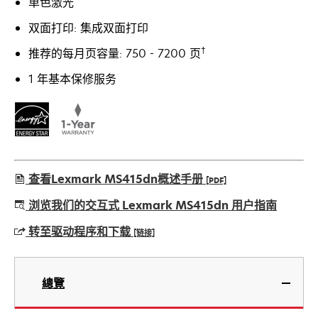
单色激光
双面打印: 集成双面打印
†
推荐的每月页容量: 750 - 7200 页
1 年基本保修服务
查看Lexmark MS415dn概述手册
[PDF]
在
浏览我们的交互式 Lexmark MS415dn 用户指南
新
转至驱动程序和下载
[链接]
标
签
在
页
新
總覽
中
标
打
签