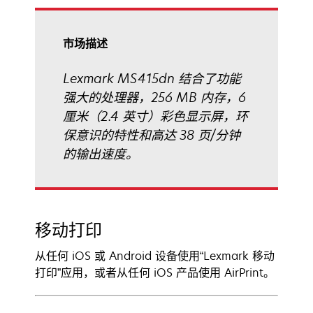
开
页
中
打
市场描述
开
Lexmark MS415dn 结合了功能
强大的处理器，256 MB 内存，6
厘米（2.4 英寸）彩色显示屏，环
保意识的特性和高达 38 页/分钟
的输出速度。
移动打印
从任何 iOS 或 Android 设备使用“Lexmark 移动
打印”应用，或者从任何 iOS 产品使用 AirPrint。