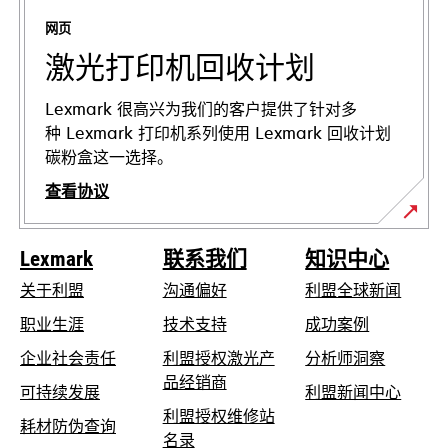
标
网页
签
页
激光打印机回收计划
中
打
Lexmark 很高兴为我们的客户提供了针对多
开
种 Lexmark 打印机系列使用 Lexmark 回收计划
碳粉盒这一选择。
查看协议
Lexmark
联系我们
知识中心
关于利盟
沟通偏好
利盟全球新闻
在
职业生涯
技术支持
成功案例
新
在
企业社会责任
利盟授权激光产
分析师洞察
标
新
品经销商
在
可持续发展
利盟新闻中心
签
标
新
利盟授权维修站
页
在
耗材防伪查询
签
在
标
名录
中