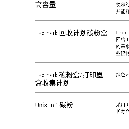
高容量
使您的
并能
Lexmark 回收计划碳粉盒
Lex
回给 
的墨
些限
Lexmark 碳粉盒/打印墨
绿色环
盒收集计划
Unison™ 碳粉
采用 
长寿