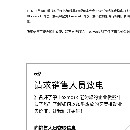
†
一面（单面）模式时的平均连续黑色或连续合成 CMY 的标称碳粉盒打印量最多
††
Lexmark 回收计划碳粉盒受 Lexmark 回收计划条款和条件的约束。如需更多信息，
盒。
所有信息可能会随时改变，恕不另行通知。Lexmark 对于任何错误或遗
表格
请求销售人员致电
准备好了解 Lexmark 能为您的企业做些什
么了吗？了解如何以超乎想象的速度推动业
务价值。让我们开始吧！
向销售人员索取信息