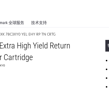
xmark 全球服务
技术支持
LXK 78C3XY0 YEL EHY RP TN CRTG
xtra High Yield Return
 Cartridge
XY0