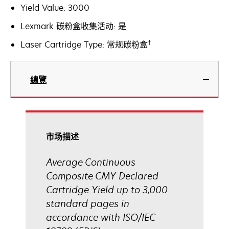
Yield Value: 3000
Lexmark 碳粉盒收集活动: 是
†
Laser Cartridge Type: 常规碳粉盒
總覽
市场描述
Average Continuous
Composite CMY Declared
Cartridge Yield up to 3,000
standard pages in
accordance with ISO/IEC