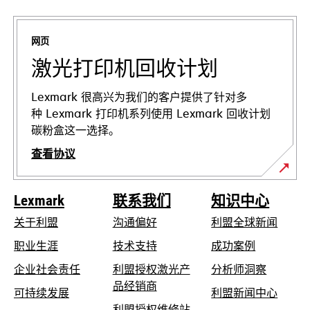
新
标
网页
签
页
激光打印机回收计划
中
打
Lexmark 很高兴为我们的客户提供了针对多
开
种 Lexmark 打印机系列使用 Lexmark 回收计划
碳粉盒这一选择。
查看协议
Lexmark
联系我们
知识中心
关于利盟
沟通偏好
利盟全球新闻
在
职业生涯
技术支持
成功案例
新
在
企业社会责任
利盟授权激光产
分析师洞察
标
新
品经销商
在
可持续发展
利盟新闻中心
签
标
新
利盟授权维修站