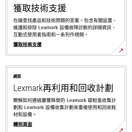
獲取技術支援
在線查找產品和技術問題的答案。包含有關設置、
維護和排除 Lexmark 設備故障診斷的詳細資訊、
互動式使用者指南和一系列作視頻。
獲取技術支援
opens
in
a
網頁
new
tab
Lexmark再利用和回收計劃
瞭解如何通過屢獲殊榮的 Lexmark 碳粉盒收集計
劃和 Lexmark 設備收集計劃來重複使用和回收耗
材和設備。
轉到頁面