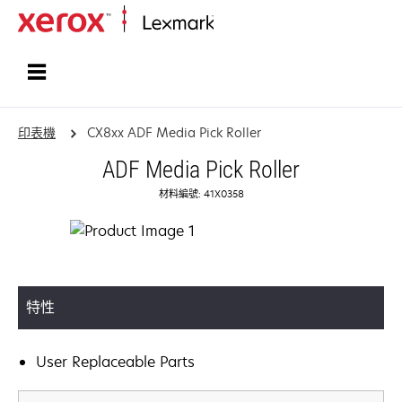
首頁
印表機
CX8xx ADF Media Pick Roller
ADF Media Pick Roller
材料編號: 41X0358
特性
User Replaceable Parts