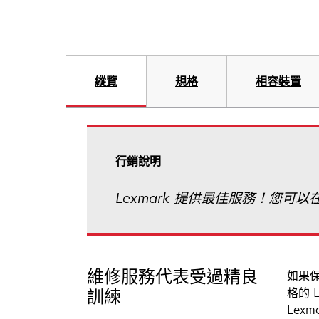
縱覽
規格
相容裝置
行銷說明
Lexmark 提供最佳服務！您
維修服務代表受過精良
如果保
格的 
訓練
Lex