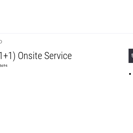
D
1+1) Onsite Service
3694