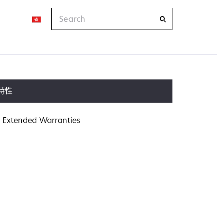
Search
特性
Extended Warranties