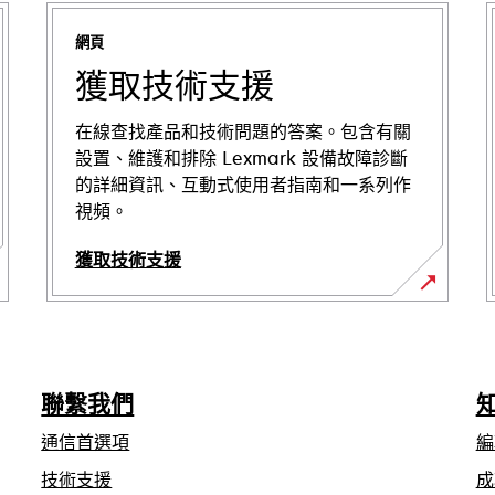
網頁
獲取技術支援
在線查找產品和技術問題的答案。包含有關
設置、維護和排除 Lexmark 設備故障診斷
的詳細資訊、互動式使用者指南和一系列作
視頻。
獲取技術支援
opens
in
a
new
聯繫我們
tab
通信首選項
編
opens
技術支援
成