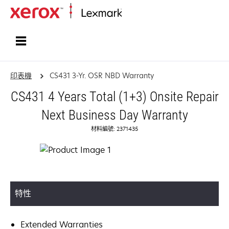
首頁
印表機
CS431 3-Yr. OSR NBD Warranty
CS431 4 Years Total (1+3) Onsite Repair
Next Business Day Warranty
材料編號: 2371435
特性
Extended Warranties