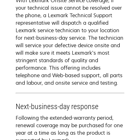
With Lexmark Onsite Service coverage, if
your technical issue cannot be resolved over
the phone, a Lexmark Technical Support
representative will dispatch a qualified
Lexmark service technician to your location
for next-business-day service. The technician
will service your defective device onsite and
will make sure it meets Lexmark’s most
stringent standards of quality and
performance. This offering includes
telephone and Web-based support, all parts
and labour, and onsite service and testing.
Next-business-day response
Following the extended-warranty period,
renewal coverage may be purchased for one
year at a time as long as the product is