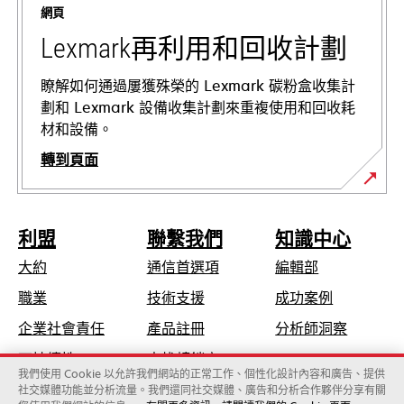
網頁
new
tab
Lexmark再利用和回收計劃
瞭解如何通過屢獲殊榮的 Lexmark 碳粉盒收集計
劃和 Lexmark 設備收集計劃來重複使用和回收耗
材和設備。
轉到頁面
利盟
聯繫我們
知識中心
大約
通信首選項
編輯部
opens
職業
技術支援
成功案例
in
opens
企業社會責任
產品註冊
分析師洞察
a
in
可持續性
查找轉銷商
new
a
我們使用 Cookie 以允許我們網站的正常工作、個性化設計內容和廣告、提供
tab
社交媒體功能並分析流量。我們還同社交媒體、廣告和分析合作夥伴分享有關
new