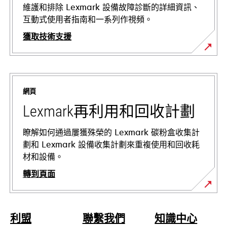
維護和排除 Lexmark 設備故障診斷的詳細資訊、
互動式使用者指南和一系列作視頻。
獲取技術支援
opens
in
a
網頁
new
tab
Lexmark再利用和回收計劃
瞭解如何通過屢獲殊榮的 Lexmark 碳粉盒收集計
劃和 Lexmark 設備收集計劃來重複使用和回收耗
材和設備。
轉到頁面
利盟
聯繫我們
知識中心