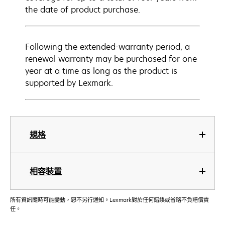
the date of product purchase.
Following the extended-warranty period, a
renewal warranty may be purchased for one
year at a time as long as the product is
supported by Lexmark.
規格
相容裝置
所有資訊隨時可能變動，恕不另行通知。Lexmark對於任何錯誤或省略不負賠償責
任。