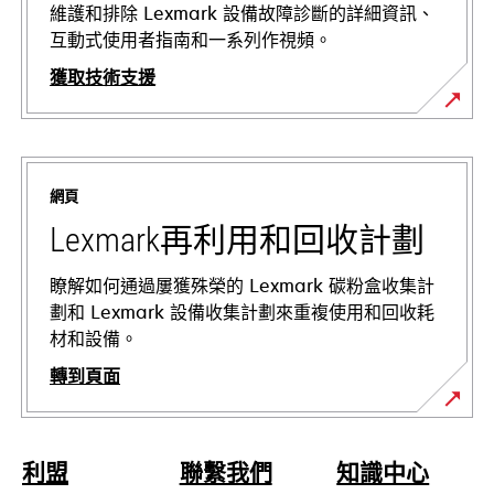
維護和排除 Lexmark 設備故障診斷的詳細資訊、
互動式使用者指南和一系列作視頻。
獲取技術支援
opens
in
a
網頁
new
tab
Lexmark再利用和回收計劃
瞭解如何通過屢獲殊榮的 Lexmark 碳粉盒收集計
劃和 Lexmark 設備收集計劃來重複使用和回收耗
材和設備。
轉到頁面
利盟
聯繫我們
知識中心