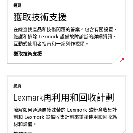
網頁
獲取技術支援
在線查找產品和技術問題的答案。包含有關設置、
維護和排除 Lexmark 設備故障診斷的詳細資訊、
互動式使用者指南和一系列作視頻。
獲取技術支援
opens
in
a
網頁
new
tab
Lexmark再利用和回收計劃
瞭解如何通過屢獲殊榮的 Lexmark 碳粉盒收集計
劃和 Lexmark 設備收集計劃來重複使用和回收耗
材和設備。