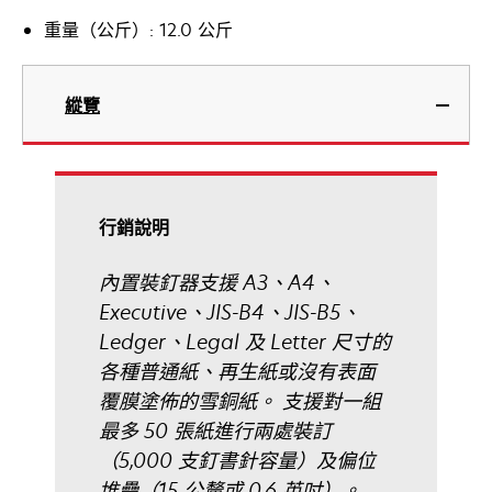
重量（公斤）: 12.0 公斤
縱覽
行銷說明
內置裝釘器支援 A3、A4、
Executive、JIS-B4、JIS-B5、
Ledger、Legal 及 Letter 尺寸的
各種普通紙、再生紙或沒有表面
覆膜塗佈的雪銅紙。 支援對一組
最多 50 張紙進行兩處裝訂
（5,000 支釘書針容量）及偏位
堆疊（15 公釐或 0.6 英吋）。