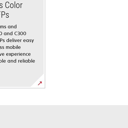
s Color
FPs
ams and
00 and C300
Ps deliver easy
ss mobile
ive experience
le and reliable