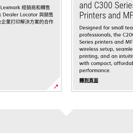
and C300 Serie
exmark 經銷商和轉售
Printers and M
Dealer Locator 與銷售
印機及企業打印解決方案的合作
Designed for small te
professionals, the C2
Series printers and MF
wireless setup, seamle
printing, and an intuit
with compact, affordab
performance.
轉到頁面