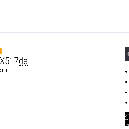
MX517
de
C843