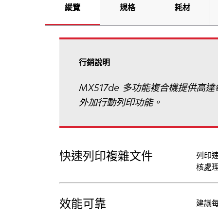
縱覽
規格
耗材
行銷說明
MX517de 多功能複合機提供高達
外加行動列印功能。
快速列印複雜文件
列印速
核處理
效能可靠
建議每