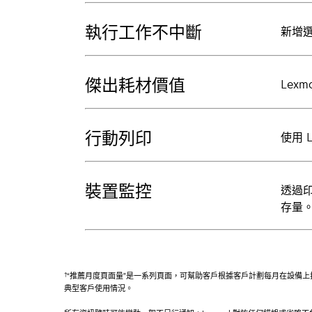
執行工作不中斷
新增選
傑出耗材價值
Lex
行動列印
使用 
裝置監控
透過印
存量
†
“推薦月度頁面量”是一系列頁面，可幫助客戶根據客戶計劃每月在設備上打
典型客戶使用情況。