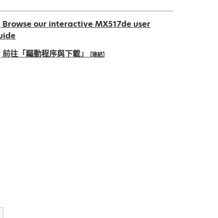
Browse our interactive MX517de user
uide
前往「驅動程序與下載」
[連結]
pens
ew
ab